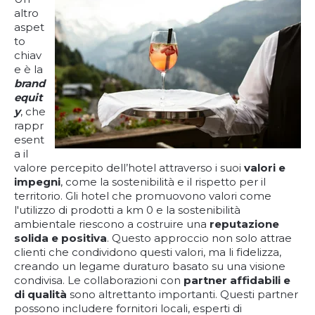
altro
aspet
to
chiav
e è la
brand
equit
y
, che
rappr
esent
a il
valore percepito dell’hotel attraverso i suoi
valori e
impegni
, come la sostenibilità e il rispetto per il
territorio. Gli hotel che promuovono valori come
l'utilizzo di prodotti a km 0 e la sostenibilità
ambientale riescono a costruire una
reputazione
solida e positiva
. Questo approccio non solo attrae
clienti che condividono questi valori, ma li fidelizza,
creando un legame duraturo basato su una visione
condivisa. Le collaborazioni con
partner affidabili e
di qualità
sono altrettanto importanti. Questi partner
possono includere fornitori locali, esperti di