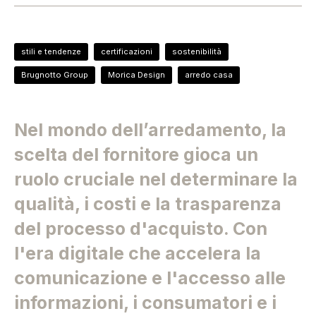
stili e tendenze
certificazioni
sostenibilità
Brugnotto Group
Morica Design
arredo casa
Nel mondo dell’arredamento, la
scelta del fornitore gioca un
ruolo cruciale nel determinare la
qualità, i costi e la trasparenza
del processo d'acquisto. Con
l'era digitale che accelera la
comunicazione e l'accesso alle
informazioni, i consumatori e i