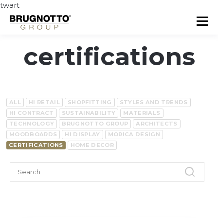
twart
TOPIC
certifications
ALL
HI RETAIL
SHOPFITTING
STYLES AND TRENDS
HI CONTRACT
SUSTAINABILITY
MATERIALS
TECHNOLOGY
BRUGNOTTO GROUP
ARCHITECTS
MOODBOARDS
HI DISPLAY
MORICA DESIGN
CERTIFICATIONS
HOME DECOR