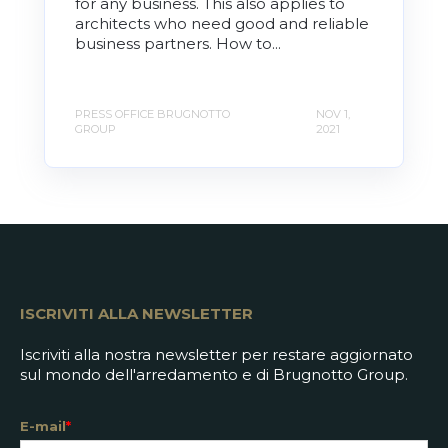
for any business. This also applies to
architects who need good and reliable
business partners. How to...
PRESS OFFICE BRUGNOTTO
NOV 1,
GROUP
2021
ISCRIVITI ALLA NEWSLETTER
Iscriviti alla nostra newsletter per restare aggiornato
sul mondo dell'arredamento e di Brugnotto Group.
E-mail
*